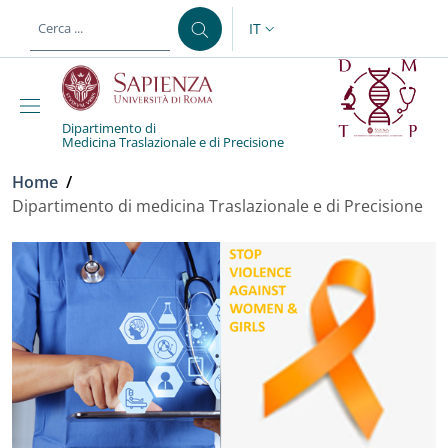
Salta al contenuto principale
Skip to footer content
IT
SELETTORE LINGUA: CURREN
Dipartimento di
Medicina Traslazionale e di Precisione
Briciole di pane
Home
/
Dipartimento di medicina Traslazionale e di Precisione
Dipartimento di medicina