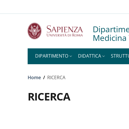
Slim top
Salta al contenuto principale
Skip to footer content
Dipartime
Medicina 
DIPARTIMENTO
DIDATTICA
STRUTT
Briciole di pane
Home
/
RICERCA
RICERCA