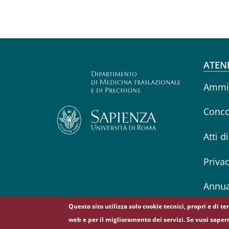
Fo
ATEN
Ammin
Conco
Atti d
Priva
Annua
Questo sito utilizza solo cookie tecnici, propri e di t
web e per il miglioramento dei servizi. Se vuoi saper