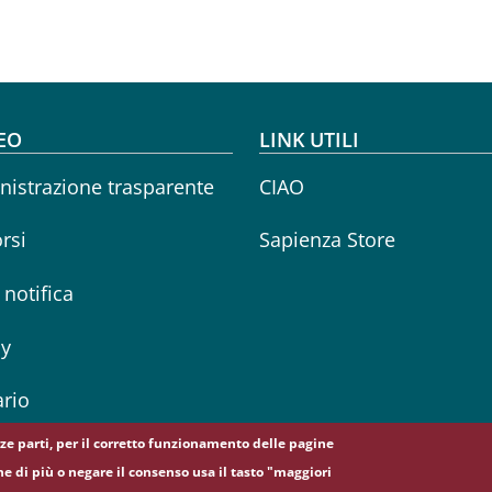
oter menu
EO
LINK UTILI
istrazione trasparente
CIAO
rsi
Sapienza Store
i notifica
cy
rio
erze parti, per il corretto funzionamento delle pagine
ne di più o negare il consenso usa il tasto "maggiori