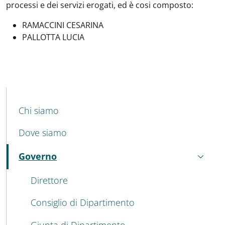
processi e dei servizi erogati, ed è cosi composto:
RAMACCINI CESARINA
PALLOTTA LUCIA
MENU CEV SECOND NAVIGATION
Chi siamo
Dove siamo
Governo
Attivo
Direttore
Consiglio di Dipartimento
Giunta di Dipartimento