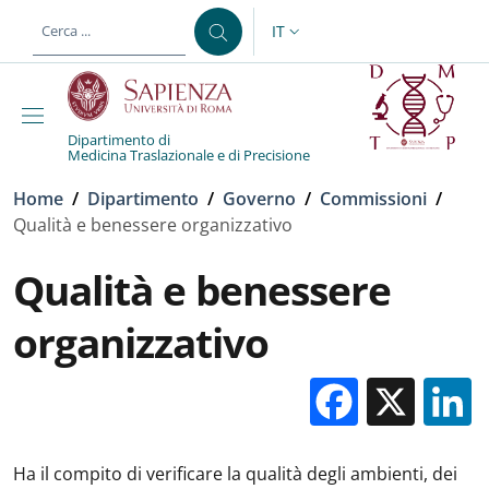
Salta al contenuto principale
Skip to footer content
IT
SELETTORE LINGUA: CURREN
Dipartimento di
Medicina Traslazionale e di Precisione
Briciole di pane
Home
/
Dipartimento
/
Governo
/
Commissioni
/
Qualità e benessere organizzativo
Qualità e benessere
organizzativo
Facebo
X
Ha il compito di verificare la qualità degli ambienti, dei