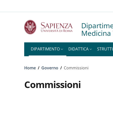
Slim top
Salta al contenuto principale
Skip to footer content
Dipartime
Medicina 
DIPARTIMENTO
DIDATTICA
STRUTT
Briciole di pane
Home
/
Governo
/
Commissioni
Commissioni