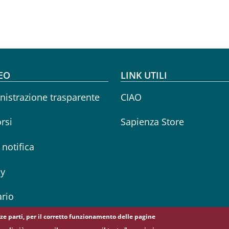
oter menu
EO
LINK UTILI
istrazione trasparente
CIAO
rsi
Sapienza Store
i notifica
cy
rio
erze parti, per il corretto funzionamento delle pagine