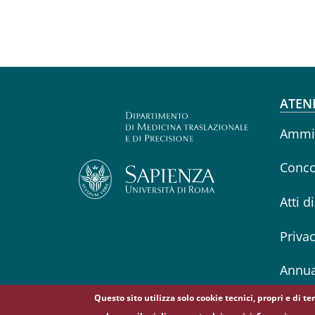
Fo
ATEN
Ammin
Conco
Atti d
Priva
Annua
Questo sito utilizza solo cookie tecnici, propri e di t