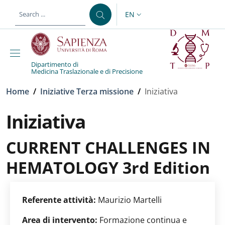
Skip to main content
Skip to footer content
EN
LANGUAGE SWITCHER: CURR
Dipartimento di
Medicina Traslazionale e di Precisione
Breadcrumb
Home
/
Iniziative Terza missione
/
Iniziativa
Iniziativa
CURRENT CHALLENGES IN
HEMATOLOGY 3rd Edition
Referente attività:
Maurizio Martelli
Area di intervento:
Formazione continua e