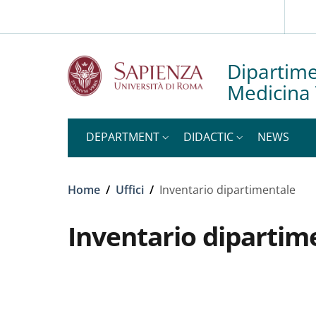
Slim top
Skip to main content
Skip to footer content
Dipartime
Medicina 
DEPARTMENT
DIDACTIC
NEWS
Breadcrumb
Home
/
Uffici
/
Inventario dipartimentale
Inventario dipartim