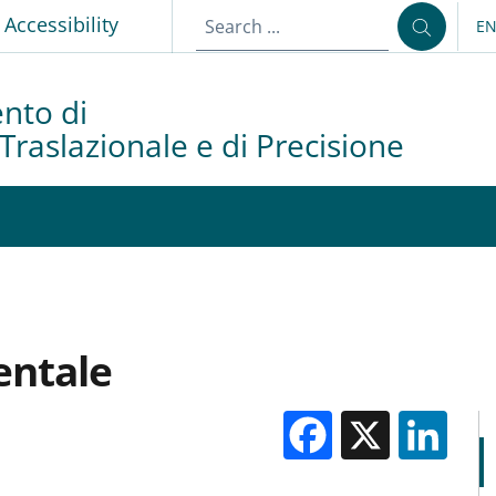
Accessibility
E
LA
nto di
Traslazionale e di Precisione
entale
Facebook
X
Li
M