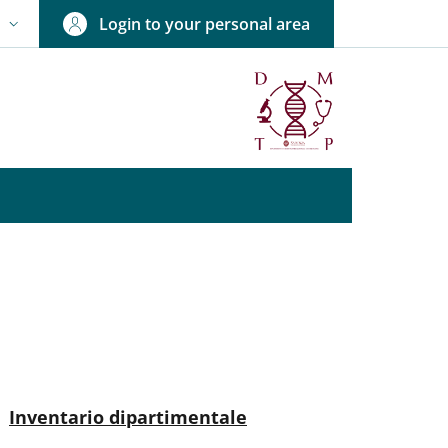
Login to your personal area
N
NGUAGE SWITCHER: CURRENT LANGUAGE
nkedIn
ENU CEV SECOND NAVIGATION
Active
Inventario dipartimentale